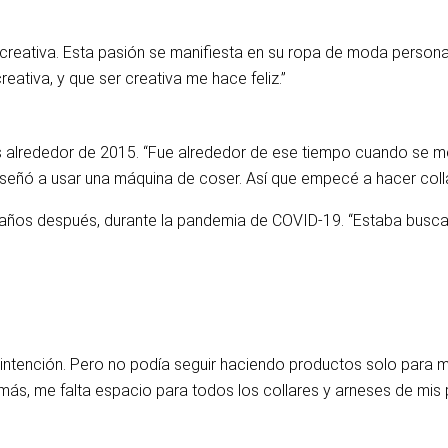
r creativa. Esta pasión se manifiesta en su ropa de moda perso
eativa, y que ser creativa me hace feliz.”
s alrededor de 2015. “Fue alrededor de ese tiempo cuando se me
eñó a usar una máquina de coser. Así que empecé a hacer collar
ro años después, durante la pandemia de COVID-19. “Estaba bus
intención. Pero no podía seguir haciendo productos solo para mi
 más, me falta espacio para todos los collares y arneses de mis 