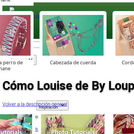
Paracord
.eu
Coloured Cord Paradise
a perro de
Cabezada de cuerda
Cordó
Surtido
hane
Cómo Louise de By Loupa
Volver a la descripción general
Inspiración
Tabla de contenido
Hobby exitoso