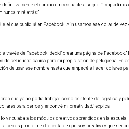
ue definitivamente el camino emocionante a seguir. Compartí mi
Y nunca miré atrás.”
e fue el que publiqué en Facebook. Aún usamos ese collar de vez 
o a través de Facebook, decidí crear una página de Facebook.” 
n de peluquería canina para mi propio salón de peluquería. En 
sición de usar ese nombre hasta que empecé a hacer collares par
icaron que ya no podía trabajar como asistente de logística y pe
llares para perros y encontré mi creatividad,” explica.
o vinculaba a los módulos creativos aprendidos en la escuela, p
ra perros pronto me di cuenta de que soy creativa y que ser cre