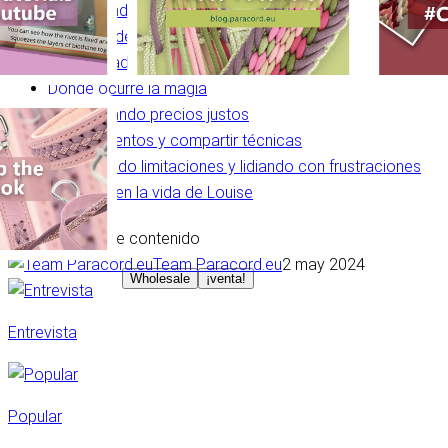
Encontrando su creatividad
Aumento de la gama
Originalidad y estilo personalizado
Donde ocurre la magia
Determinando precios justos
Conocimientos y compartir técnicas
Aprendiendo limitaciones y lidiando con frustraciones
Animales en la vida de Louise
Tabla de contenido
Team Paracord.eu
2 may 2024
Wholesale
¡venta!
Entrevista
Popular