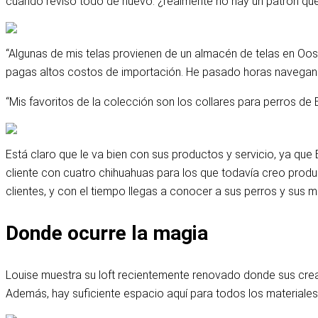
cuando reviso todo de nuevo: ¿realmente no hay un patrón que 
“Algunas de mis telas provienen de un almacén de telas en Oos
pagas altos costos de importación. He pasado horas navegando
“Mis favoritos de la colección son los collares para perros de 
Está claro que le va bien con sus productos y servicio, ya qu
cliente con cuatro chihuahuas para los que todavía creo prod
clientes, y con el tiempo llegas a conocer a sus perros y sus 
Donde ocurre la magia
Louise muestra su loft recientemente renovado donde sus creac
Además, hay suficiente espacio aquí para todos los materiales