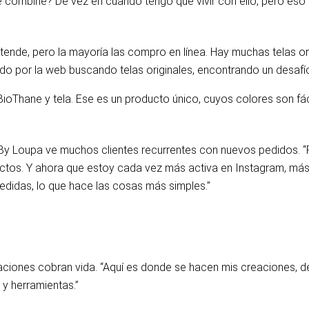
combine? De vez en cuando tengo que vivir con ello, pero eso v
tende, pero la mayoría las compro en línea. Hay muchas telas or
 por la web buscando telas originales, encontrando un desafío
BioThane y tela. Ese es un producto único, cuyos colores son fác
e By Loupa ve muchos clientes recurrentes con nuevos pedidos. “
uctos. Y ahora que estoy cada vez más activa en Instagram, má
medidas, lo que hace las cosas más simples.”
iones cobran vida. “Aquí es donde se hacen mis creaciones, des
 y herramientas.”