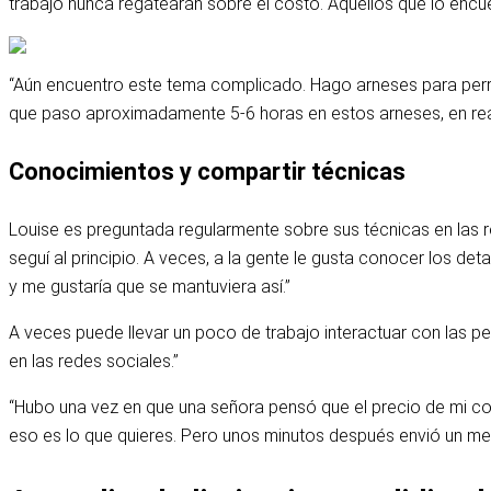
trabajo nunca regatearán sobre el costo. Aquellos que lo enc
“Aún encuentro este tema complicado. Hago arneses para perro
que paso aproximadamente 5-6 horas en estos arneses, en real
Conocimientos y compartir técnicas
Louise es preguntada regularmente sobre sus técnicas en las re
seguí al principio. A veces, a la gente le gusta conocer los de
y me gustaría que se mantuviera así.”
A veces puede llevar un poco de trabajo interactuar con las 
en las redes sociales.”
“Hubo una vez en que una señora pensó que el precio de mi colla
eso es lo que quieres. Pero unos minutos después envió un me