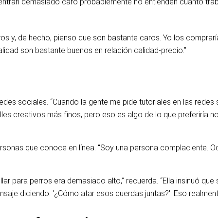
uentran demasiado caro probablemente no entienden cuánto traba
s y, de hecho, pienso que son bastante caros. Yo los compraría
idad son bastante buenos en relación calidad-precio.”
des sociales. “Cuando la gente me pide tutoriales en las redes s
talles creativos más finos, pero eso es algo de lo que preferiría
personas que conoce en línea. “Soy una persona complaciente. O
r para perros era demasiado alto,” recuerda. “Ella insinuó que s
nsaje diciendo: '¿Cómo atar esos cuerdas juntas?'. Eso realment