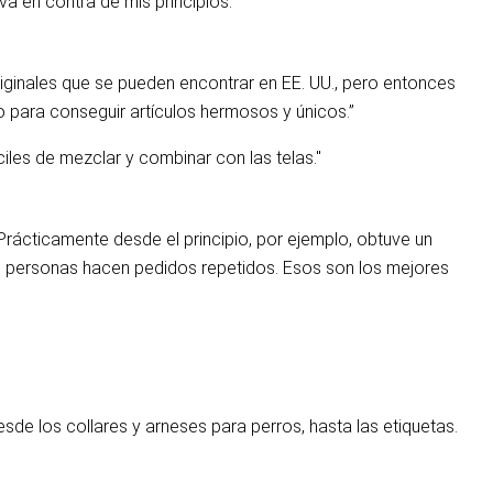
a en contra de mis principios.”
iginales que se pueden encontrar en EE. UU., pero entonces
 para conseguir artículos hermosos y únicos.”
iles de mezclar y combinar con las telas."
Prácticamente desde el principio, por ejemplo, obtuve un
s personas hacen pedidos repetidos. Esos son los mejores
de los collares y arneses para perros, hasta las etiquetas.