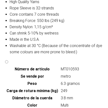
High Quality Yarns
Rope Sleeve is 32-strands
Core contains 7 core threads
Breaking Force: 550 lbs (249 kg)
Density Nylon: 1,15 g/cm³
Can shrink 5-10% by wetness
Made in the U.S.A.
Washable at 30 °C (Because of the concentrate of dye
some colours are more prone to bleed.)
Número de artículo
MT010593
Se vende por
metro
Peso
6.3 gramos
Carga de rotura mínima (kg)
249
Diámetro de la cuerda
3.8 mm
Color
Multi