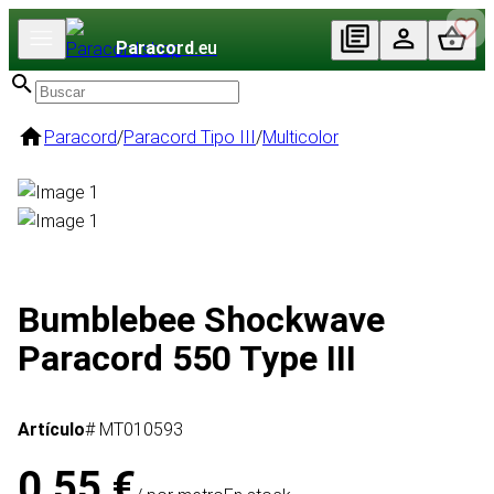
Paracord
.eu
Paracord
/
Paracord Tipo III
/
Multicolor
Bumblebee Shockwave
Paracord 550 Type III
Artículo
# MT010593
0,55 €