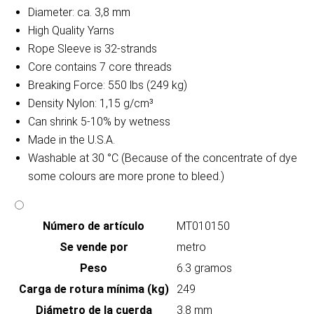
Diameter: ca. 3,8 mm
High Quality Yarns
Rope Sleeve is 32-strands
Core contains 7 core threads
Breaking Force: 550 lbs (249 kg)
Density Nylon: 1,15 g/cm³
Can shrink 5-10% by wetness
Made in the U.S.A.
Washable at 30 °C (Because of the concentrate of dye
some colours are more prone to bleed.)
Número de artículo
MT010150
Se vende por
metro
Peso
6.3 gramos
Carga de rotura mínima (kg)
249
Diámetro de la cuerda
3.8 mm