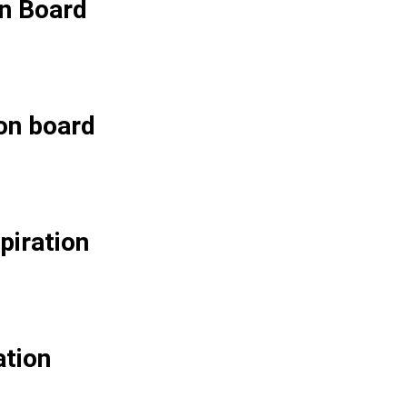
on Board
on board
piration
tion