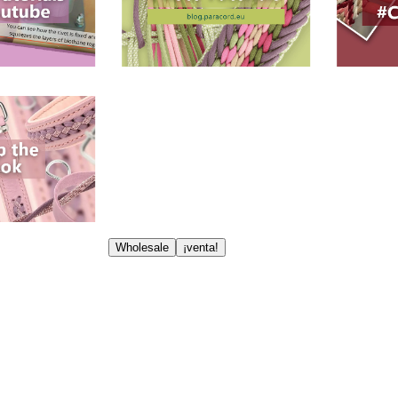
Wholesale
¡venta!