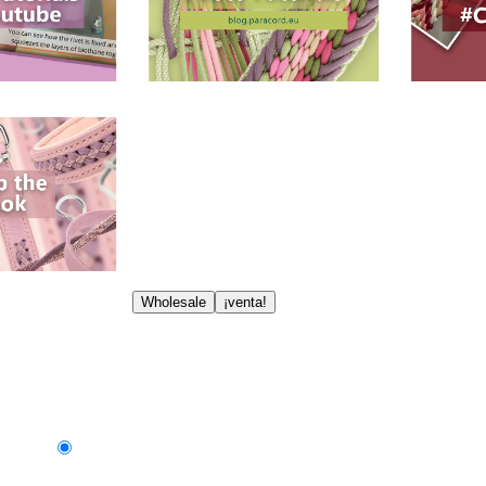
Wholesale
¡venta!