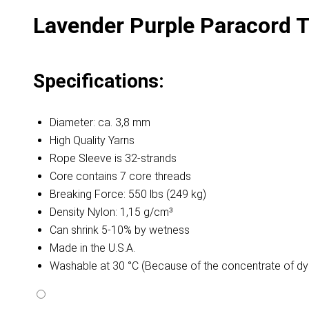
Lavender Purple Paracord Ty
Specifications:
Diameter: ca. 3,8 mm
High Quality Yarns
Rope Sleeve is 32-strands
Core contains 7 core threads
Breaking Force: 550 lbs (249 kg)
Density Nylon: 1,15 g/cm³
Can shrink 5-10% by wetness
Made in the U.S.A.
Washable at 30 °C (Because of the concentrate of dy