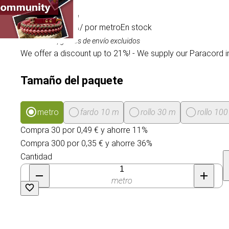
0,55 €
/ por metro
En stock
IVA incluido, gastos de envío excluidos
We offer a discount up to 21%! - We supply our Paracord i
Tamaño del paquete
metro
fardo 10 m
rollo 30 m
rollo 10
Compra 30 por 0,49 € y ahorre 11%
Compra 300 por 0,35 € y ahorre 36%
Cantidad
metro