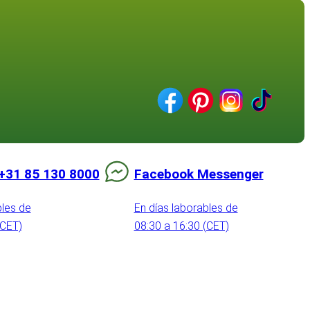
+31 85 130 8000
Facebook Messenger
bles de
En días laborables de
(CET)
08:30 a 16:30 (CET)