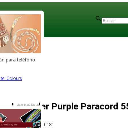
n para teléfono
tel Colours
Lavender Purple Paracord 55
Artículo
# MT010181