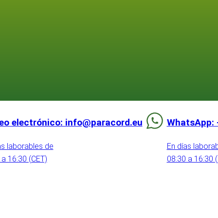
eo electrónico: info@paracord.eu
WhatsApp: 
as laborables de
En días labora
 a 16:30 (CET)
08:30 a 16:30 