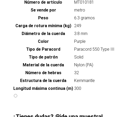
Número de artículo
MT010181
Se vende por
metro
Peso
6.3 gramos
Carga de rotura mínima (kg)
249
Diámetro de la cuerda
3.8 mm
Color
Purple
Tipo de Paracord
Paracord 550 Type III
Tipo de patrón
Solid
Material de la cuerda
Nylon (PA)
Número de hebras
32
Estructura de la cuerda
Kernmantle
Longitud máxima continua (m)
300
¿Tienes dudas? ¡Pide una muestra!