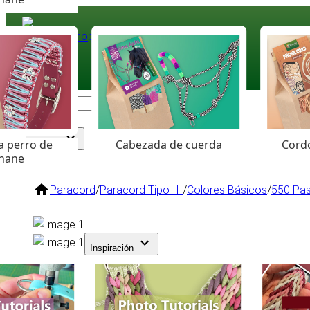
Paracord
.eu
Coloured Cord Paradise
a perro de
Cabezada de cuerda
Cordó
Surtido
hane
Paracord
/
Paracord Tipo III
/
Colores Básicos
/
550 Pas
Inspiración