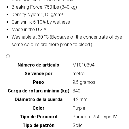
Breaking Force: 750 lbs (340 kg)
Density Nylon: 1,15 g/cm³
Can shrink 5-10% by wetness
Made in the U.S.A.
Washable at 30 °C (Because of the concentrate of dye
some colours are more prone to bleed.)
Número de artículo
MT010394
Se vende por
metro
Peso
9.5 gramos
Carga de rotura mínima (kg)
340
Diámetro de la cuerda
4.2 mm
Color
Purple
Tipo de Paracord
Paracord 750 Type IV
Tipo de patrón
Solid