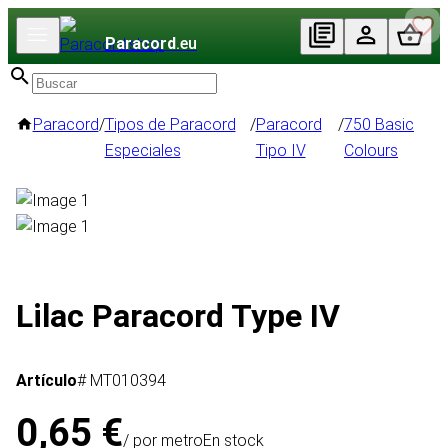
Paracord
.eu
Paracord
/
Tipos de Paracord
/
Paracord
/
750 Basic
Especiales
Tipo IV
Colours
Lilac Paracord Type IV
Artículo
# MT010394
0,65 €
/ por metro
En stock