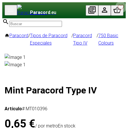
Paracord
.eu
Paracord
/
Tipos de Paracord
/
Paracord
/
750 Basic
Especiales
Tipo IV
Colours
Mint Paracord Type IV
Artículo
# MT010396
0,65 €
/ por metro
En stock