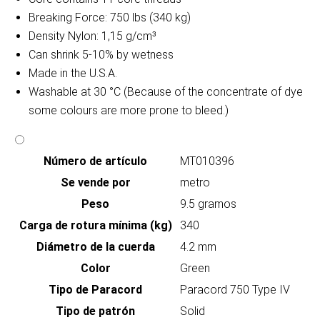
Breaking Force: 750 lbs (340 kg)
Density Nylon: 1,15 g/cm³
Can shrink 5-10% by wetness
Made in the U.S.A.
Washable at 30 °C (Because of the concentrate of dye
some colours are more prone to bleed.)
Número de artículo
MT010396
Se vende por
metro
Peso
9.5 gramos
Carga de rotura mínima (kg)
340
Diámetro de la cuerda
4.2 mm
Color
Green
Tipo de Paracord
Paracord 750 Type IV
Tipo de patrón
Solid