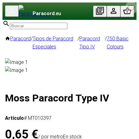
Paracord
.eu
Paracord
/
Tipos de Paracord
/
Paracord
/
750 Basic
Especiales
Tipo IV
Colours
Moss Paracord Type IV
Artículo
# MT010397
0,65 €
/ por metro
En stock