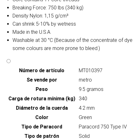
Breaking Force: 750 lbs (340 kg)
Density Nylon: 1,15 g/cm³
Can shrink 5-10% by wetness
Made in the U.S.A.
Washable at 30 °C (Because of the concentrate of dye
some colours are more prone to bleed.)
Número de artículo
MT010397
Se vende por
metro
Peso
9.5 gramos
Carga de rotura mínima (kg)
340
Diámetro de la cuerda
4.2 mm
Color
Green
Tipo de Paracord
Paracord 750 Type IV
Tipo de patrón
Solid