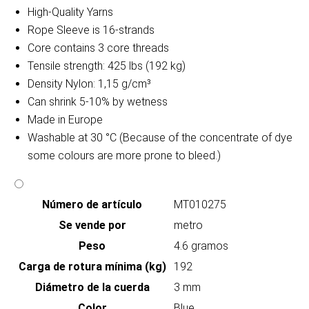
High-Quality Yarns
Rope Sleeve is 16-strands
Core contains 3 core threads
Tensile strength: 425 lbs (192 kg)
Density Nylon: 1,15 g/cm³
Can shrink 5-10% by wetness
Made in Europe
Washable at 30 °C (Because of the concentrate of dye
some colours are more prone to bleed.)
Número de artículo
MT010275
Se vende por
metro
Peso
4.6 gramos
Carga de rotura mínima (kg)
192
Diámetro de la cuerda
3 mm
Color
Blue