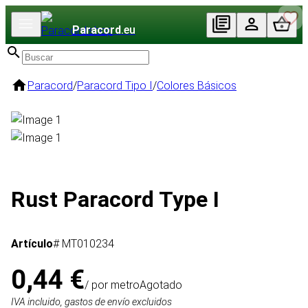
Paracord
.eu
Paracord
/
Paracord Tipo I
/
Colores Básicos
Rust Paracord Type I
Artículo
# MT010234
0,44 €
/ por metro
Agotado
IVA incluido, gastos de envío excluidos