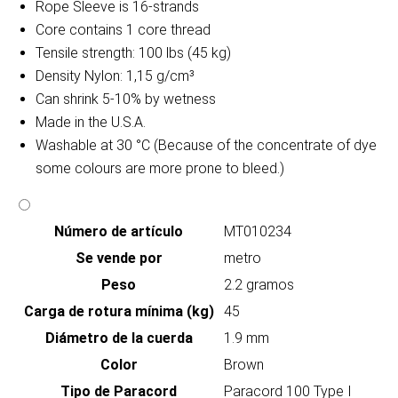
Rope Sleeve is 16-strands
Core contains 1 core thread
Tensile strength: 100 lbs (45 kg)
Density Nylon: 1,15 g/cm³
Can shrink 5-10% by wetness
Made in the U.S.A.
Washable at 30 °C (Because of the concentrate of dye
some colours are more prone to bleed.)
Número de artículo
MT010234
Se vende por
metro
Peso
2.2 gramos
Carga de rotura mínima (kg)
45
Diámetro de la cuerda
1.9 mm
Color
Brown
Tipo de Paracord
Paracord 100 Type I