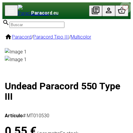
Paracord
.eu
Paracord
/
Paracord Tipo III
/
Multicolor
Undead Paracord 550 Type
III
Artículo
# MT010530
0,55 €