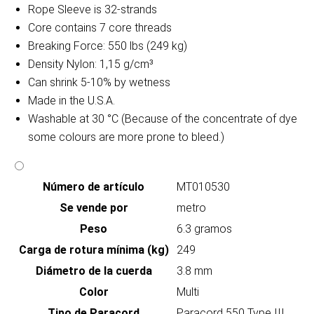
Rope Sleeve is 32-strands
Core contains 7 core threads
Breaking Force: 550 lbs (249 kg)
Density Nylon: 1,15 g/cm³
Can shrink 5-10% by wetness
Made in the U.S.A.
Washable at 30 °C (Because of the concentrate of dye
some colours are more prone to bleed.)
Número de artículo
MT010530
Se vende por
metro
Peso
6.3 gramos
Carga de rotura mínima (kg)
249
Diámetro de la cuerda
3.8 mm
Color
Multi
Tipo de Paracord
Paracord 550 Type III