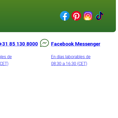
+31 85 130 8000
Facebook Messenger
bles de
En días laborables de
(CET)
08:30 a 16:30 (CET)