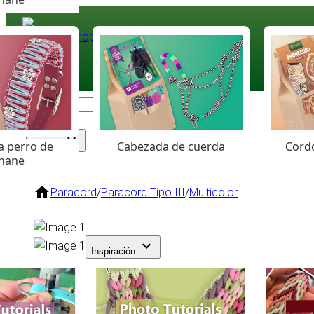
Paracord
.eu
Coloured Cord Paradise
a perro de
Cabezada de cuerda
Cordó
Surtido
hane
Paracord
/
Paracord Tipo III
/
Multicolor
Inspiración