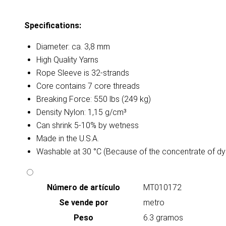
Specifications:
Diameter: ca. 3,8 mm
High Quality Yarns
Rope Sleeve is 32-strands
Core contains 7 core threads
Breaking Force: 550 lbs (249 kg)
Density Nylon: 1,15 g/cm³
Can shrink 5-10% by wetness
Made in the U.S.A.
Washable at 30 °C (Because of the concentrate of dy
Número de artículo
MT010172
Se vende por
metro
Peso
6.3 gramos