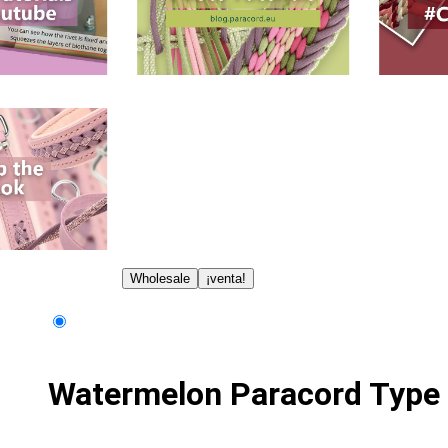
Wholesale
¡venta!
Watermelon Paracord Type I