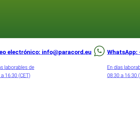
eo electrónico: info@paracord.eu
WhatsApp: 
as laborables de
En días labora
 a 16:30 (CET)
08:30 a 16:30 