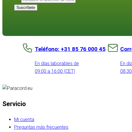
Suscríbete
Teléfono: +31 85 76 000 45
Corr
En días laborables de
En dí
09:00 a 16:00 (CET)
08:30
Servicio
Mi cuenta
Preguntas más frecuentes