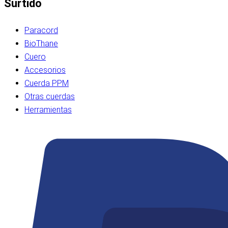
Surtido
Paracord
BioThane
Cuero
Accesorios
Cuerda PPM
Otras cuerdas
Herramientas