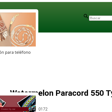
n para teléfono
Watermelon Paracord 550 Ty
Artículo
# MT010172