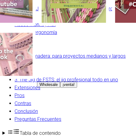
1. SpeedyJig® PLUS: ideal para pulseras y proyectos c
Regla
Nudos Monkey Fist
Diseño y ergonomía
Pros:
Contras:
2. Jig de madera: para proyectos medianos y largos
Pros:
Contras:
3. The Jig de FSTS: el jig profesional todo en uno
Wholesale
¡venta!
Extensiones
Pros
Contras
Conclusión
Preguntas Frecuentes
Tabla de contenido