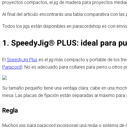
proyectos compactos, el jig de madera para proyectos median
Al final del artículo encontrarás una tabla comparativa con las
Todos los jigs están disponibles en paracordshop.es con enví
1. SpeedyJig® PLUS: ideal para p
El
SpeedyJig Plus
es el jig más compacto y portable de los tr
Paracord
). No es adecuado para collares para perro u otros p
Su tamaño pequeño tiene una ventaja clara: cabe en una mochila
mesa. Las placas de fijación están separadas al máximo para a
Regla
Muchos jigs para paracord incorporan una regla o sistema de m