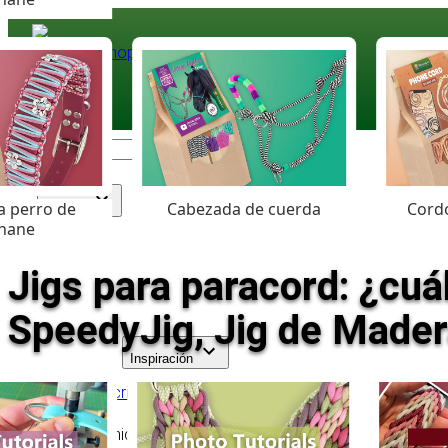
Paracord
.eu
Coloured Cord Paradise
a perro de
Cabezada de cuerda
Cordó
Surtido
hane
Jigs para paracord: ¿cuá
SpeedyJig, Jig de Mader
Inspiración
Volver a la descripción general
Tabla de contenido